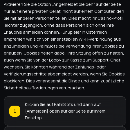
Aktivieren Sie die Option „Angemeldet bleiben“ auf der Seite
nur auf einem privaten Gerät, nicht auf einem Computer, den
Sie mit anderen Personen teilen. Dies macht Ihr Casino-Profil
leichter zugänglich, ohne dass Personen sich ohne Ihre
Erlaubnis anmelden können. Für Spieler in Österreich
empfehlen wir, sich von einer stabilen Wi-Fi-Verbindung aus
anzumelden und PalmSlots die Verwendung ihrer Cookies zu
erlauben. Cookies helfen dabei, Ihre Sitzung offen zu halten,
auch wenn Sie von der Lobby zur Kasse zum Support-Chat
wechseln. Sie könnten während der Zahlungs- oder
Verifizierungsschritte abgemeldet werden, wenn Sie Cookies
blockieren. Dies verlangsamt die Dinge und kann zusätzliche
Sicherheitsaufforderungen verursachen.
Klicken Sie auf PalmSlots und dann auf
{Anmelden} oben auf der Seite auf Ihrem
Desktop.