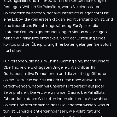
Sitzungslimits und Time-outs in Ihren Kontoeinstellungen
festlegen. Wählen Sie PalmSlots, wenn Sie einen klaren
Spielbereich wünschen, der auf Österreich ausgerichtet ist,
eine Lobby, die vom ersten Klick an leicht verständlich ist, und
eine freundliche Einzahlungswährung. Für Spieler, die
einfache Optionen gegenüber langen Menüs bevorzugen,
haben wir PalmSlots entwickelt. Nach der Erstellung eines
Kontos und der Überprüfung Ihrer Daten gelangen Sie sofort
zur Lobby.
Für Personen, die neu im Online-Gaming sind, macht unsere
Oberfläche die wichtigsten Dinge leicht sichtbar: Ihr
Guthaben, aktive Promotionen und die zuletzt geöffneten
Spiele. Damit Sie nie Zeit mit der Suche nach Antworten
verschwenden, haben wir unseren Hilfsbereich auf jeder
Seite platziert. Die Art, wie wir unser Casino bei PalmSlots
führen, ist einfach: Wir bieten Ihnen eine breite Auswahl an
Spielen und stellen sicher, dass Sie jederzeit wissen, was zu
tun ist. Es wird leicht erkennbar sein, wie Volatilität und