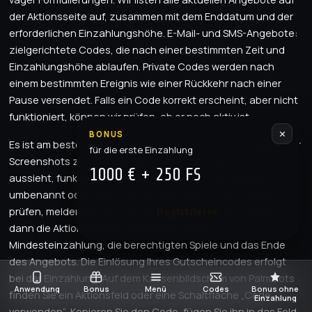
der Aktionsseite auf, zusammen mit dem Enddatum und der
erforderlichen Einzahlungshöhe. E-Mail- und SMS-Angebote:
zielgerichtete Codes, die nach einer bestimmten Zeit und
Einzahlungshöhe ablaufen. Private Codes werden nach
einem bestimmten Ereignis wie einer Rückkehr nach einer
Pause versendet. Falls ein Code korrekt erscheint, aber nicht
funktioniert, können wir prüfen, ob er noch aktiv ist.
BONUS
Es ist am besten, keine Codes aus alten Forenbeiträgen oder
für die erste Einzahlung
Screenshots zu kopieren. Auch wenn ein Code „echt“
1000 € + 250 FS
aussieht, funktioniert er möglicherweise nicht, wurde
umbenannt oder gilt nur für ein Segment. Um schnell zu
Registrieren
prüfen, melden Sie sich zuerst bei PalmSlots an und öffnen
dann die Aktionsdetails. Lesen Sie über die
Mindesteinzahlung, die berechtigten Spiele und das Ende
des Angebots. Die Einlösung Ihres Gutscheincodes erfolgt
bei der Einzahlung. Auf dem Kassenbildschirm von PalmSlots
Anwendung
Bonus
Menü
Codes
Bonus ohne
finden Sie ein Aktionsfeld oder eine Schaltfläche „Code
Einzahlung
verwenden“. Kopieren Sie den Code, fügen Sie ihn in das Feld