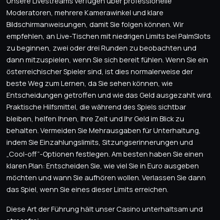
Unsere Livestreams verfügen über professionelle
Moderatoren, mehrere Kamerawinkel und klare
Bildschirmanweisungen, damit Sie folgen können. Wir
empfehlen, an Live-Tischen mit niedrigen Limits bei PalmSlots
zu beginnen, zwei oder drei Runden zu beobachten und
dann mitzuspielen, wenn Sie sich bereit fühlen. Wenn Sie ein
österreichischer Spieler sind, ist dies normalerweise der
beste Weg zum Lernen, da Sie sehen können, wie
Entscheidungen getroffen und wie das Geld ausgezahlt wird.
Praktische Hilfsmittel, die während des Spiels sichtbar
bleiben, helfen Ihnen, Ihre Zeit und Ihr Geld im Blick zu
behalten. Vermeiden Sie Mehrausgaben für Unterhaltung,
indem Sie Einzahlungslimits, Sitzungserinnerungen und
„Cool-off“-Optionen festlegen. Am besten haben Sie einen
klaren Plan: Entscheiden Sie, wie viel Sie in Euro ausgeben
möchten und wann Sie aufhören wollen. Verlassen Sie dann
das Spiel, wenn Sie eines dieser Limits erreichen.
Diese Art der Führung hält unser Casino unterhaltsam und