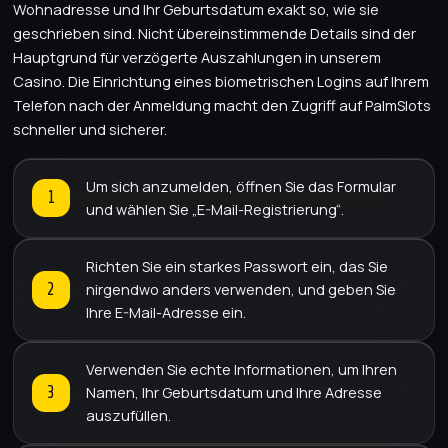
Wohnadresse und Ihr Geburtsdatum exakt so, wie sie
geschrieben sind. Nicht übereinstimmende Details sind der
Hauptgrund für verzögerte Auszahlungen in unserem
Casino. Die Einrichtung eines biometrischen Logins auf Ihrem
Telefon nach der Anmeldung macht den Zugriff auf PalmSlots
schneller und sicherer.
Um sich anzumelden, öffnen Sie das Formular
und wählen Sie „E-Mail-Registrierung“.
Richten Sie ein starkes Passwort ein, das Sie
nirgendwo anders verwenden, und geben Sie
Ihre E-Mail-Adresse ein.
Verwenden Sie echte Informationen, um Ihren
Namen, Ihr Geburtsdatum und Ihre Adresse
auszufüllen.