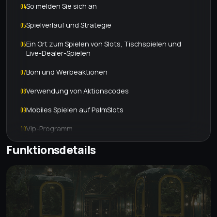
So melden Sie sich an
04
Spielverlauf und Strategie
05
Ein Ort zum Spielen von Slots, Tischspielen und
06
Live-Dealer-Spielen
Boni und Werbeaktionen
07
Verwendung von Aktionscodes
08
Mobiles Spielen auf PalmSlots
09
Vip-Programm
10
Funktionsdetails
Sichere Zahlungen und Kontosicherheit
11
Verantwortungsvolles Spielen
12
Tipps zum Spielen bei PalmSlots
13
Häufig gestellte Fragen
14