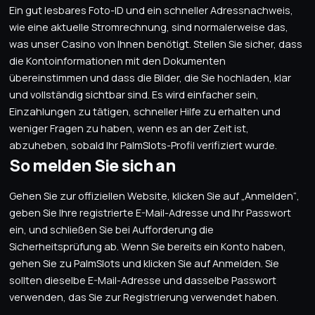
Ein gut lesbares Foto-ID und ein schneller Adressnachweis,
wie eine aktuelle Stromrechnung, sind normalerweise das,
was unser Casino von Ihnen benötigt. Stellen Sie sicher, dass
die Kontoinformationen mit den Dokumenten
übereinstimmen und dass die Bilder, die Sie hochladen, klar
und vollständig sichtbar sind. Es wird einfacher sein,
Einzahlungen zu tätigen, schneller Hilfe zu erhalten und
weniger Fragen zu haben, wenn es an der Zeit ist,
abzuheben, sobald Ihr PalmSlots-Profil verifiziert wurde.
So melden Sie sich an
Gehen Sie zur offiziellen Website, klicken Sie auf „Anmelden“,
geben Sie Ihre registrierte E-Mail-Adresse und Ihr Passwort
ein, und schließen Sie bei Aufforderung die
Sicherheitsprüfung ab. Wenn Sie bereits ein Konto haben,
gehen Sie zu PalmSlots und klicken Sie auf Anmelden. Sie
sollten dieselbe E-Mail-Adresse und dasselbe Passwort
verwenden, das Sie zur Registrierung verwendet haben.