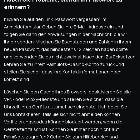
erinnern?
Klicken Sie auf den Link „Passwort vergessen“ im
Anmeldeformular. Geben Sie Ihre E-Mail-Adresse ein und
folgen Sie dann den Anweisungen in der Nachricht, die wir
Ihnen senden. Mischen Sie Buchstaben und Zahlen in Ihrem
neuen Passwort, das mindestens 12 Zeichen haben sollte,
und verwenden Sie es nicht zweimal. Nach dem Zurücksetzen
kehren Sie zu Ihrem PalmSlots-Casino-Konto zurück und
stellen Sie sicher, dass Ihre Kontaktinformationen noch
korrekt sind.
Löschen Sie den Cache Ihres Browsers, deaktivieren Sie alle
VPN- oder Proxy-Dienste und stellen Sie sicher, dass die
Uhrzeit Ihres Geräts automatisch eingestellt ist, bevor Sie
uns kontaktieren, falls Sie sich nicht anmelden können.
Verifizierungscodes können blockiert werden, wenn die
Gerätezeit falsch ist. Können Sie immer noch nicht auf
PalmSlots zugreifen? Gehen Sie zum Hilfebereich und