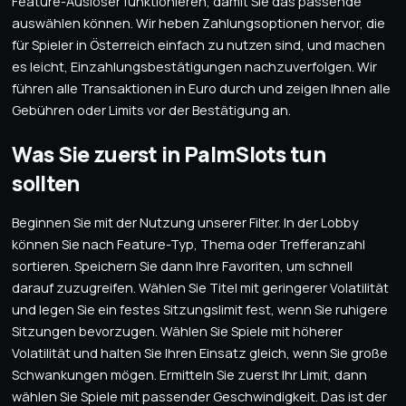
Feature-Auslöser funktionieren, damit Sie das passende
auswählen können. Wir heben Zahlungsoptionen hervor, die
für Spieler in Österreich einfach zu nutzen sind, und machen
es leicht, Einzahlungsbestätigungen nachzuverfolgen. Wir
führen alle Transaktionen in Euro durch und zeigen Ihnen alle
Gebühren oder Limits vor der Bestätigung an.
Was Sie zuerst in PalmSlots tun
sollten
Beginnen Sie mit der Nutzung unserer Filter. In der Lobby
können Sie nach Feature-Typ, Thema oder Trefferanzahl
sortieren. Speichern Sie dann Ihre Favoriten, um schnell
darauf zuzugreifen. Wählen Sie Titel mit geringerer Volatilität
und legen Sie ein festes Sitzungslimit fest, wenn Sie ruhigere
Sitzungen bevorzugen. Wählen Sie Spiele mit höherer
Volatilität und halten Sie Ihren Einsatz gleich, wenn Sie große
Schwankungen mögen. Ermitteln Sie zuerst Ihr Limit, dann
wählen Sie Spiele mit passender Geschwindigkeit. Das ist der