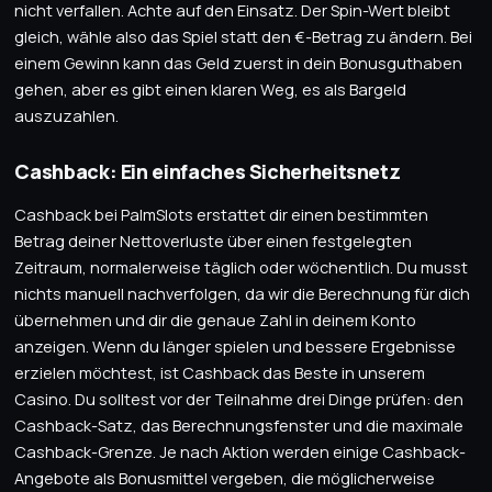
nicht verfallen. Achte auf den Einsatz. Der Spin-Wert bleibt
gleich, wähle also das Spiel statt den €-Betrag zu ändern. Bei
einem Gewinn kann das Geld zuerst in dein Bonusguthaben
gehen, aber es gibt einen klaren Weg, es als Bargeld
auszuzahlen.
Cashback: Ein einfaches Sicherheitsnetz
Cashback bei PalmSlots erstattet dir einen bestimmten
Betrag deiner Nettoverluste über einen festgelegten
Zeitraum, normalerweise täglich oder wöchentlich. Du musst
nichts manuell nachverfolgen, da wir die Berechnung für dich
übernehmen und dir die genaue Zahl in deinem Konto
anzeigen. Wenn du länger spielen und bessere Ergebnisse
erzielen möchtest, ist Cashback das Beste in unserem
Casino. Du solltest vor der Teilnahme drei Dinge prüfen: den
Cashback-Satz, das Berechnungsfenster und die maximale
Cashback-Grenze. Je nach Aktion werden einige Cashback-
Angebote als Bonusmittel vergeben, die möglicherweise