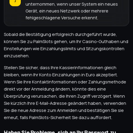
unternommen, wenn unser System ein neues
Gerät, ein neues Netzwerk oder mehrere
fehlgeschlagene Versuche erkennt.
Sobald die Bestätigung erfolgreich durchgeführt wurde,
können Sie zu PalmSlots gehen, um Ihr Casino-Guthaben und
Einstellungen wie Einzahlungslimits und Sitzungskontrollen
einzusehen.
Stellen Sie sicher, dass Ihre Kassierinformationen gleich
bleiben, wenn Ihr Konto Einzahlungen in Euro akzeptiert.
Wenn Sie Ihre Kontaktinformationen oder Zahlungsmethode
direkt vor der Anmeldung ändern, könnte dies eine
Überprüfung verursachen, die Ihren Zugriff verzögert. Wenn
Sie kürzlich Ihre E-Mail-Adresse geändert haben, verwenden
Sie die neue Adresse zum Anmelden und bestätigen Sie sie
erneut, falls PalmSlots-Sicherheit Sie dazu auffordert.
Haben Sie Probleme, sich an Ihr Passwort zu